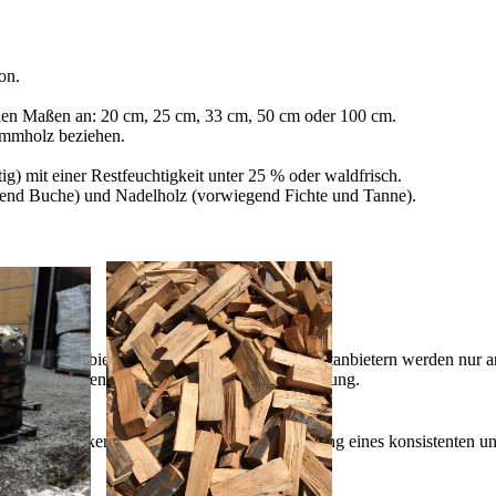
on.
enden Maßen an: 20 cm, 25 cm, 33 cm, 50 cm oder 100 cm.
tammholz beziehen.
ig) mit einer Restfeuchtigkeit unter 25 % oder waldfrisch.
end Buche) und Nadelholz (vorwiegend Fichte und Tanne).
lebnis zu bieten. Bestimmte Inhalte von Drittanbietern werden nur ang
e Informationen hierzu in der Datenschutzerklärung.
utz vor Hackerangriffen und zur Gewährleistung eines konsistenten un