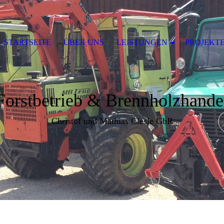
STARTSEITE
ÜBER UNS
LEISTUNGEN
PROJEKT
Forstbetrieb & Brennholzhande
Christof und Mathias Clesle GbR